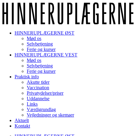
HINNERUPLÆGERNE ØST
Mød os
Selvbetjening
Ferie og kurser
HINNERUPLÆGERNE VEST
Mød os
Selvbetjening
Ferie og kurser
Praktisk info
Akutte tider
Vaccination
Privatydelser/priser
Uddannelse
Links
Værdigrundlag
Vejledninger og skemaer
Aktuelt
Kontakt