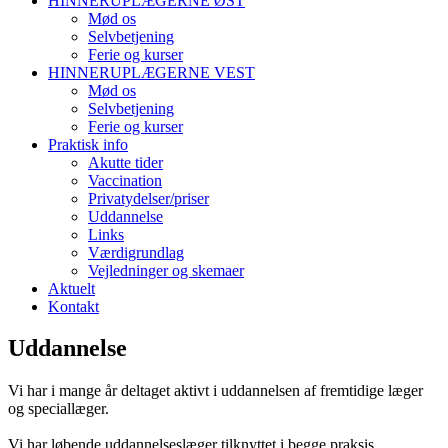
HINNERUPLÆGERNE ØST
Mød os
Selvbetjening
Ferie og kurser
HINNERUPLÆGERNE VEST
Mød os
Selvbetjening
Ferie og kurser
Praktisk info
Akutte tider
Vaccination
Privatydelser/priser
Uddannelse
Links
Værdigrundlag
Vejledninger og skemaer
Aktuelt
Kontakt
Uddannelse
Vi har i mange år deltaget aktivt i uddannelsen af fremtidige læger
og speciallæger.
Vi har løbende uddannelseslæger tilknyttet i begge praksis.