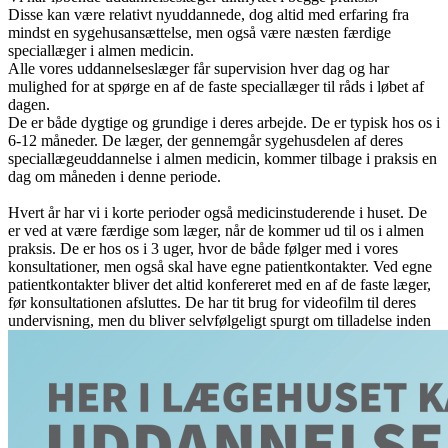
Disse kan være relativt nyuddannede, dog altid med erfaring fra
mindst en sygehusansættelse, men også være næsten færdige
speciallæger i almen medicin.
Alle vores uddannelseslæger får supervision hver dag og har
mulighed for at spørge en af de faste speciallæger til råds i løbet af
dagen.
De er både dygtige og grundige i deres arbejde. De er typisk hos os i
6-12 måneder. De læger, der gennemgår sygehusdelen af deres
speciallægeuddannelse i almen medicin, kommer tilbage i praksis en
dag om måneden i denne periode.
Hvert år har vi i korte perioder også medicinstuderende i huset. De
er ved at være færdige som læger, når de kommer ud til os i almen
praksis. De er hos os i 3 uger, hvor de både følger med i vores
konsultationer, men også skal have egne patientkontakter. Ved egne
patientkontakter bliver det altid konfereret med en af de faste læger,
før konsultationen afsluttes. De har tit brug for videofilm til deres
undervisning, men du bliver selvfølgeligt spurgt om tilladelse inden