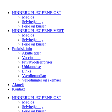
HINNERUPLÆGERNE ØST
Mød os
Selvbetjening
Ferie og kurser
HINNERUPLÆGERNE VEST
Mød os
Selvbetjening
Ferie og kurser
Praktisk info
Akutte tider
Vaccination
Privatydelser/priser
Uddannelse
Links
Værdigrundlag
Vejledninger og skemaer
Aktuelt
Kontakt
HINNERUPLÆGERNE ØST
Mød os
Selvbetjening
Ferie og kurser