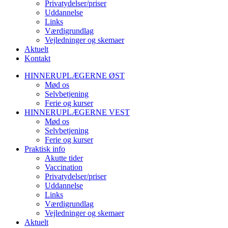
Privatydelser/priser
Uddannelse
Links
Værdigrundlag
Vejledninger og skemaer
Aktuelt
Kontakt
HINNERUPLÆGERNE ØST
Mød os
Selvbetjening
Ferie og kurser
HINNERUPLÆGERNE VEST
Mød os
Selvbetjening
Ferie og kurser
Praktisk info
Akutte tider
Vaccination
Privatydelser/priser
Uddannelse
Links
Værdigrundlag
Vejledninger og skemaer
Aktuelt