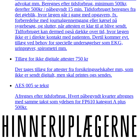
advokat mm. Beregnes efter tidsforbrug, minimum 500kr,
derefter 500kr / påbegyndt 15 min. Tidsforbruget beregnes fra
det øjeblik, hvor lægen går i gang med opgavern, fx.
forberedelse med journalgennemgang eller kørsel på
sygebesøg, og slutter, når attesten er klar til at blive sendt.
Tidforbruget kan dermed også dække over tid, hvor lægen
ikke er i direkte kontakt med patienten. Dertil kommer evt.
tillæg ved behov for specielle undersøgelser som EKG,
urinprøver, spirometri mm.
Tillæg for ikke digitale attester
750 kr
Der tages tillæg for attester fra forsikringsselskaber mm, som
ikke er sendt digitalt, men skal printes ogs sendes.
AES 005
se tekst
Afregnes efter tidsforbrug. Hvert påbegyndt kvarter afregnes
med samme takst som ydelsen for FP610 kategori A plus
500kr.