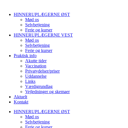
HINNERUPLÆGERNE ØST
Mød os
Selvbetjening
Ferie og kurser
HINNERUPLÆGERNE VEST
Mød os
Selvbetjening
Ferie og kurser
Praktisk info
Akutte tider
Vaccination
Privatydelser/priser
Uddannelse
Links
Værdigrundlag
Vejledninger og skemaer
Aktuelt
Kontakt
HINNERUPLÆGERNE ØST
Mød os
Selvbetjening
Ferie og kurser