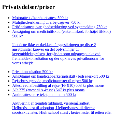
Privatydelser/priser
Motorattest / kørekortsattest
500 kr
Mulighedserklæring til arbejdsgiver
750 kr
Frihåndsattest, varighedserklæring ved sygemelding
750 kr
Ansøgning om medicintilskud (enkelttilskud, forhøjet tilskud)
500 kr
Idet dette ikke er dækket af sygesikringen og disse 2
ansøgninger kræver en del oplysninger til
lægemiddelstyrelsen, forgår det som udgangspunkt ved
fremmødekonsultation og der opkræves privathonorar for
vores arbejde.
Privatkonsultation
500 kr
Ansøgning om handicapparkeringsskilt / ledsagerkort
500 kr
Rejsebrev gravide, medicinattester til rejser
500 kr
Attest ved afbestilling af rejse (FP 910)
603 kr plus moms
AR 275 (attest til A-kasse)
547 kr plus moms
Andre attester
se tekst, minimum 500 kr
Aktivering af fremtidsfuldmagt, værgemålsattest,
Helbredsattest til adoption, Helbredsattest til diverse
sportsaktiviteter, High school attest , lægeattester til retten eller