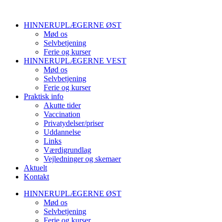
HINNERUPLÆGERNE ØST
Mød os
Selvbetjening
Ferie og kurser
HINNERUPLÆGERNE VEST
Mød os
Selvbetjening
Ferie og kurser
Praktisk info
Akutte tider
Vaccination
Privatydelser/priser
Uddannelse
Links
Værdigrundlag
Vejledninger og skemaer
Aktuelt
Kontakt
HINNERUPLÆGERNE ØST
Mød os
Selvbetjening
Ferie og kurser